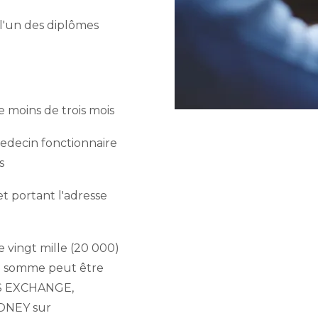
l'un des diplômes
de moins de trois mois
medecin fonctionnaire
s
t portant l'adresse
vingt mille (20 000)
tte somme peut être
SS EXCHANGE,
ONEY sur