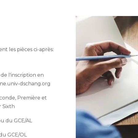
t les pièces ci-après:
de l'inscription en
line.univ-dschang.org
econde, Première et
 Sixth
ou du GCE/AL
 du GCE/OL