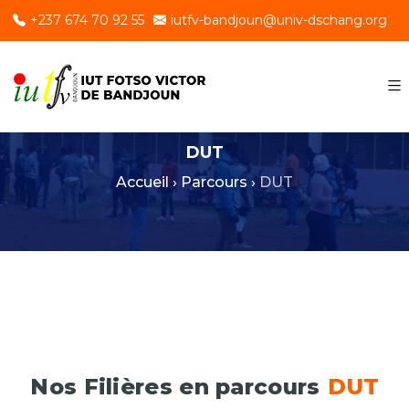
+237 674 70 92 55
iutfv-bandjoun@univ-dschang.org
DUT
Accueil
›
Parcours
›
DUT
Nos Filières en parcours
DUT