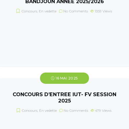
BANDJOUN ANNEE 2025/2026
Concours
,
En vedette
No Comments
1359
Views
16 MAI 2025
CONCOURS D’ENTREE IUT- FV SESSION
2025
Concours
,
En vedette
No Comments
479
Views