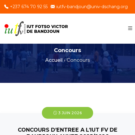
+237 674 70 92 55
iutfv-bandjoun@univ-dschang.org
Concours
Accueil
›
Concours
3 JUIN 2026
CONCOURS D’ENTREE A L’IUT FV DE