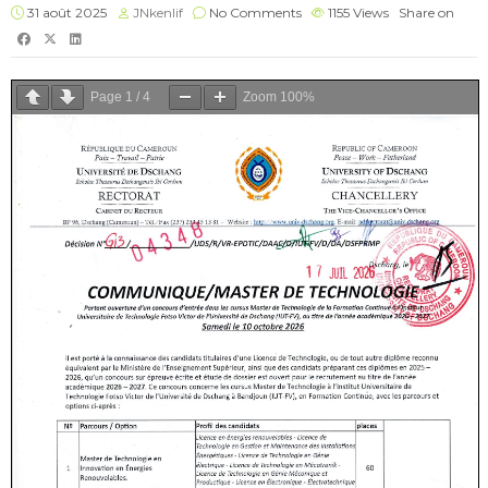
31 août 2025
JNkenlif
No Comments
1155
Views
Share on
Page
1
/
4
Zoom
100%