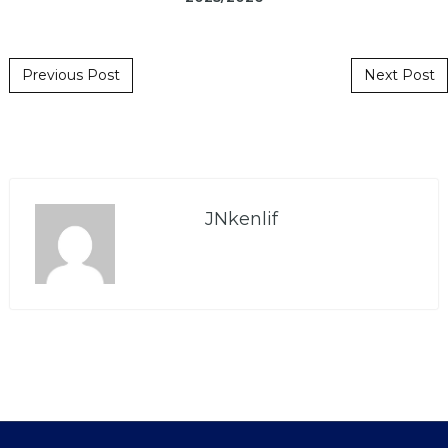
Post navigation
Previous Post
Next Post
JNkenlif