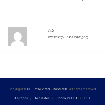
A.S
https://iutfv.univ-dschang.org
Copyright ©
IUT Fotso Victor - Bandjoun
| All rights reserved.
A Propos
Actualités
Concours DUT
DUT