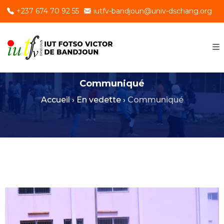
+237 674 70 92 55
iutfv-bandjoun@univ-dschang.org
Communiqué
Accueil
›
En vedette
›
Communiqué