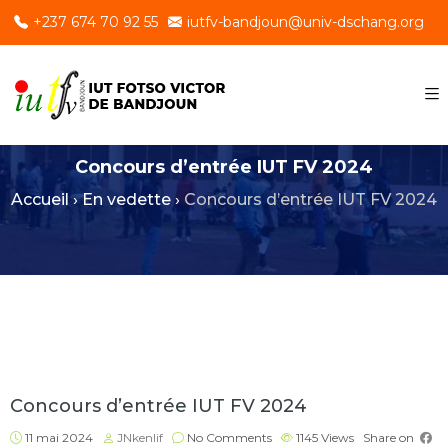
+237 674 70 92 55
iutfv-bandjoun@univ-dschang.org
Concours d’entrée IUT FV 2024
Accueil
›
En vedette
›
Concours d’entrée IUT FV 2024
Concours d’entrée IUT FV 2024
11 mai 2024
JNkenlif
No Comments
1145
Views
Share on