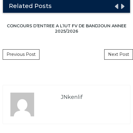
Related Posts
CONCOURS D’ENTREE A L’IUT FV DE BANDJOUN ANNEE
2025/2026
Post navigation
Previous Post
Next Post
JNkenlif