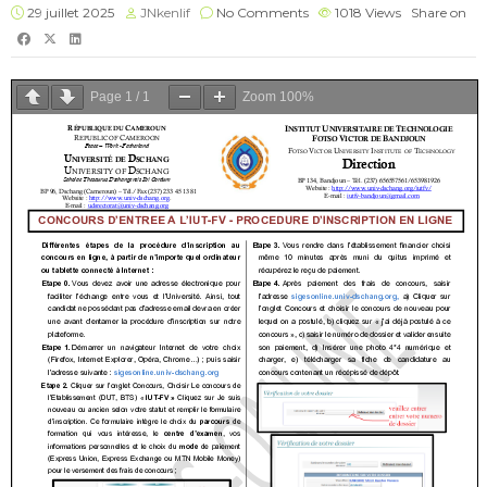
29 juillet 2025
JNkenlif
No Comments
1018
Views
Share on
Page
1
/
1
Zoom
100%